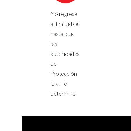
No regrese
al inmueble
hasta que
las
autoridades
de
Protección
Civil lo
determine.