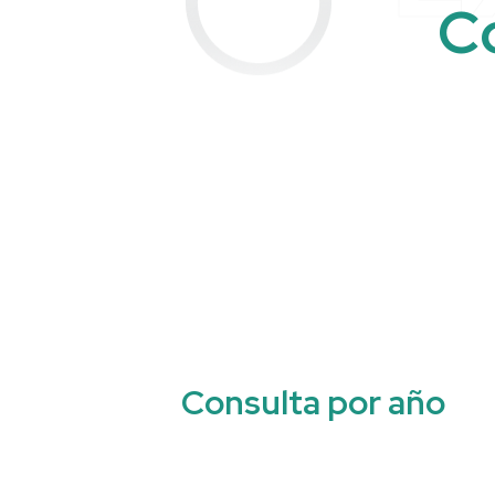
C
C
o
n
s
u
l
t
a
p
o
r
a
ñ
o