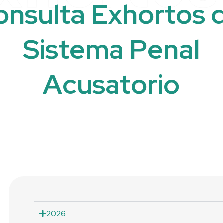
o
n
s
u
l
t
a
E
x
h
o
r
t
o
s
S
i
s
t
e
m
a
P
e
n
a
l
A
c
u
s
a
t
o
r
i
o
2026