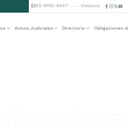
55-9156-4947
Visitanos:
ios
Avisos Judiciales
Directorio
Obligaciones d
s
Consulta de Incompetencias
Órgano de Administración Judicial
Tribunal de Disciplina Judicial
Tribunal Superior de Justicia
xhortos