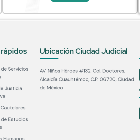
 rápidos
Ubicación Ciudad Judicial
 de Servicios
AV. Niños Héroes #132, Col. Doctores,
s
Alcaldía Cuauhtémoc, C.P. 06720, Ciudad
de México
e Justicia
iva
 Cautelares
o de Estudios
es
s Humanos