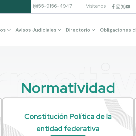
55-9156-4947
Visitanos:
ios
Avisos Judiciales
Directorio
Obligaciones d
s
Consulta de Incompetencias
Órgano de Administración Judicial
Tribunal de Disciplina Judicial
Tribunal Superior de Justicia
rmativ
N
o
r
m
a
t
i
v
i
d
a
d
Constitución Política de la
entidad federativa