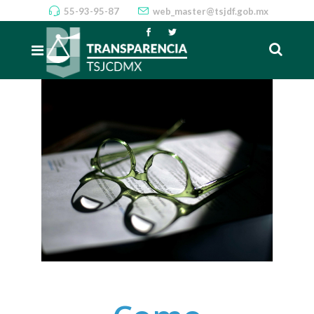
55-93-95-87
web_master@tsjdf.gob.mx