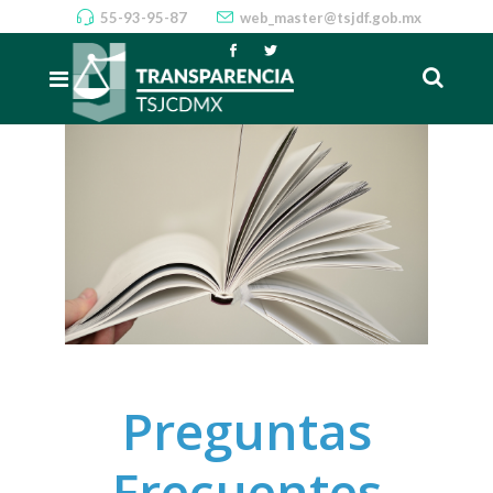
55-93-95-87
web_master@tsjdf.gob.mx
Preguntas
Frecuentes